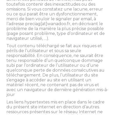
toutefois contenir des inexactitudes ou des
Email
omissions. Si vous constatez une lacune, erreur
*
ou ce qui parait être un dysfonctionnement,
merci de bien vouloir le signaler par email, à
Société
l’adresse preciag[at]wanadoo.fr, en décrivant le
problème de la manière la plus précise possible
(page posant problème, type d’ordinateur et de
En cochant cette case, j'accepte que Preciag utilise mes
navigateur utilisé, …).
Consentement
données personnelles dans le cadre de la relation
Tout contenu téléchargé se fait aux risques et
commerciale qui découle de cette demande d’information.
périls de l’utilisateur et sous sa seule
Preciag ne transmettra vos coordonnées à aucun tiers.
Vous pouvez vous désinscrire à tout moment en nous
responsabilité. En conséquence, ne saurait être
contactant à cette adresse mail
tenu responsable d’un quelconque dommage
contact[at]preciag[dot]com
subi par l’ordinateur de l’utilisateur ou d’une
quelconque perte de données consécutives au
* Champs obligatoires
téléchargement. De plus, l’utilisateur du site
s’engage à accéder au site en utilisant un
matériel récent, ne contenant pas de virus et
avec un navigateur de dernière génération mis-à-
jour
Les liens hypertextes mis en place dans le cadre
du présent site internet en direction d’autres
ressources présentes sur le réseau Internet ne