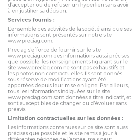
d’accepter ou de refuser un hyperlien sans avoir
à en justifier sa décision.
Services fournis :
L’ensemble des activités de la société ainsi que ses
informations sont présentés sur notre site
www.preciag.com.
Preciag s’efforce de fournir sur le site
www.preciag.com des informations aussi précises
que possible. les renseignements figurant sur le
DEMANDE DE FICHE TECHNIQUE
site www.preciag.com ne sont pas exhaustifs et
Remplissez ce formulaire pour recevoir le
les photos non contractuelles. Ils sont donnés
document
sous réserve de modifications ayant été
apportées depuis leur mise en ligne. Par ailleurs,
Nom
tous les informations indiquées sur le site
www.preciag.com sont données à titre indicatif, et
*
sont susceptibles de changer ou d’évoluer sans
Prénom
préavis.
Limitation contractuelles sur les données :
Téléphone
Les informations contenues sur ce site sont aussi
précises que possible et le site remis à jour à
*
différentes périodes de l’année, mais peut