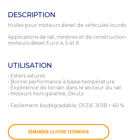
Prénom
DESCRIPTION
Huiles pour moteurs diesel de véhicules lourds
Téléphone
*
Applications de rail, minières et de construction-
moteurs diesel Euro 4, 5 et 6
Email
*
UTILISATION
Société
• Esters saturés
• Bonne performance à basse température
En cochant cette case, j'accepte que Preciag utilise mes
Consentement
• Expérience de terrain dans le secteur du rail
données personnelles dans le cadre de la relation
• Moteurs hors garantie, Deutz
commerciale qui découle de cette demande d’information.
Preciag ne transmettra vos coordonnées à aucun tiers.
• Facilement biodégradable, OCDE 301B > 60 %
Vous pouvez vous désinscrire à tout moment en nous
contactant à cette adresse mail
contact[at]preciag[dot]com
* Champs obligatoires
DEMANDER LA FICHE TECHNIQUE