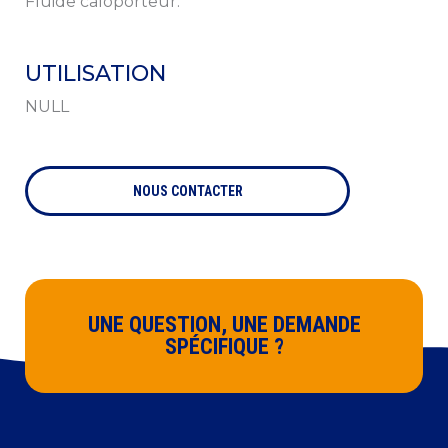
Fluide caloporteur.
*
Société
UTILISATION
NULL
En cochant cette case, j'accepte que Preciag utilise mes
Consentement
données personnelles dans le cadre de la relation
commerciale qui découle de cette demande d’information.
Preciag ne transmettra vos coordonnées à aucun tiers.
NOUS CONTACTER
Vous pouvez vous désinscrire à tout moment en nous
contactant à cette adresse mail
contact[at]preciag[dot]com
* Champs obligatoires
UNE QUESTION, UNE DEMANDE
SPÉCIFIQUE ?