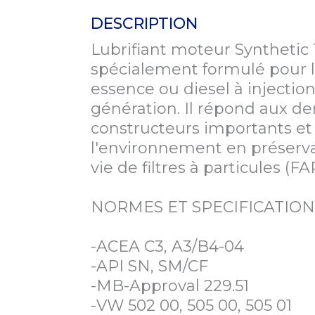
DESCRIPTION
Lubrifiant moteur Synthetic
spécialement formulé pour l
essence ou diesel à injectio
génération. Il répond aux de
constructeurs importants et 
l'environnement en préservan
DEMANDE DE FICHE TECHNIQUE
vie de filtres à particules (F
Remplissez ce formulaire pour recevoir le document
NORMES ET SPECIFICATION
Email
*
-ACEA C3, A3/B4-04
nom
Société
-API SN, SM/CF
-MB-Approval 229.51
phone
-VW 502 00, 505 00, 505 01