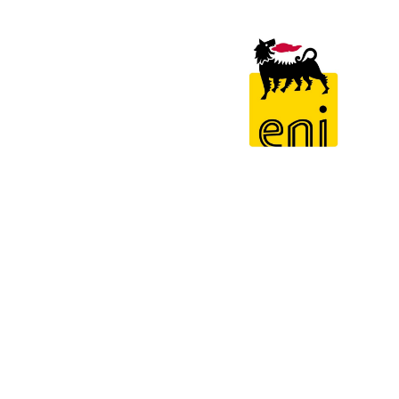
Nom
*
Pré
Télé