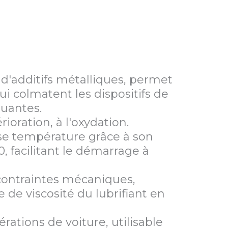
 cadre
moment
 d'additifs métalliques, permet
ui colmatent les dispositifs de
luantes.
ioration, à l'oxydation.
se température grâce à son
, facilitant le démarrage à
 contraintes mécaniques,
 de viscosité du lubrifiant en
rations de voiture, utilisable