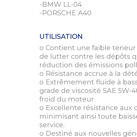
-BMW LL-04
-PORSCHE A40
hant cette case, j'accepte que Preciag utilise mes données personnelles dans le
entement
 relation commerciale qui découle de cette demande d’information. Preciag ne
mettra vos coordonnées à aucun tiers. Vous pouvez vous désinscrire à tout 
us contactant à cette adresse mail contact[at]preciag[dot]com
UTILISATION
* Champs obligatoires
o Contient une faible teneur
de lutter contre les dépôts q
réduction des émissions pol
o Résistance accrue à la détér
o Extrêmement fluide à bas
grade de viscosité SAE 5W-40
froid du moteur.
o Excellente résistance aux
minimisant ainsi toute baisse
service.
o Destiné aux nouvelles géné