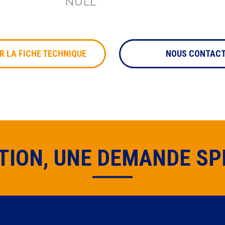
NULL
mettra vos coordonnées à aucun tiers. Vous pouvez vous désinscrire à tout 
us contactant à cette adresse mail contact[at]preciag[dot]com
* Champs obligatoires
 LA FICHE TECHNIQUE
NOUS CONTAC
TION, UNE DEMANDE SPÉ