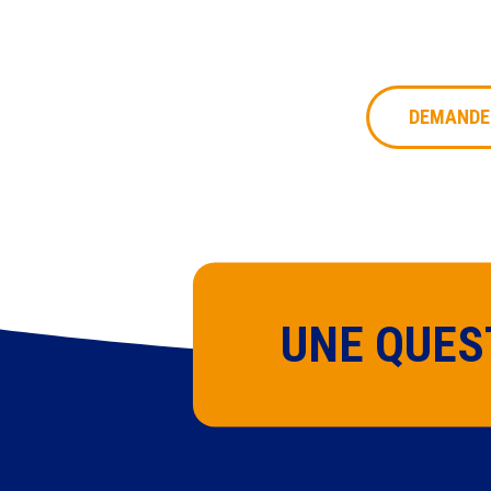
trans
en no
DEMANDER
UNE QUES