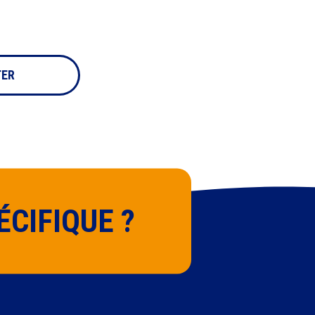
moment
TER
CIFIQUE ?