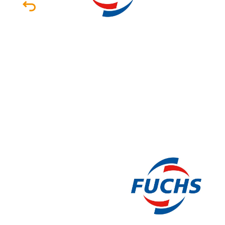
Nom
*
Pré
Télé
*
En coc
Cons
de la