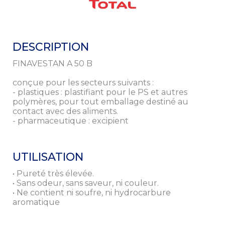
Prénom
Téléphone
DESCRIPTION
*
FINAVESTAN A 50 B
Email
conçue pour les secteurs suivants :
*
- plastiques : plastifiant pour le PS et autres
polymères, pour tout emballage destiné au
Société
contact avec des aliments.
- pharmaceutique : excipient
En cochant cette case, j'accepte que Preciag utilise mes
Consentement
données personnelles dans le cadre de la relation
commerciale qui découle de cette demande d’information.
UTILISATION
Preciag ne transmettra vos coordonnées à aucun tiers.
Vous pouvez vous désinscrire à tout moment en nous
• Pureté très élevée.
contactant à cette adresse mail
• Sans odeur, sans saveur, ni couleur.
contact[at]preciag[dot]com
• Ne contient ni soufre, ni hydrocarbure
aromatique
* Champs obligatoires