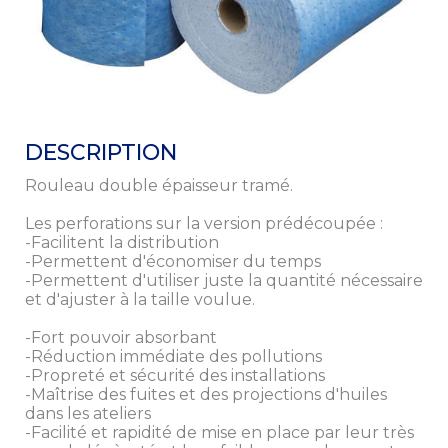
Remplissez ce formulaire pour recevoir le
document
Nom
*
Prénom
DESCRIPTION
Rouleau double épaisseur tramé.
Téléphone
*
Les perforations sur la version prédécoupée :
-Facilitent la distribution
Email
-Permettent d'économiser du temps
-Permettent d'utiliser juste la quantité nécessaire
*
et d'ajuster à la taille voulue.
Société
-Fort pouvoir absorbant
-Réduction immédiate des pollutions
-Propreté et sécurité des installations
En cochant cette case, j'accepte que Preciag utilise mes
Consentement
-Maîtrise des fuites et des projections d'huiles
données personnelles dans le cadre de la relation
dans les ateliers
commerciale qui découle de cette demande d’information.
-Facilité et rapidité de mise en place par leur très
Preciag ne transmettra vos coordonnées à aucun tiers.