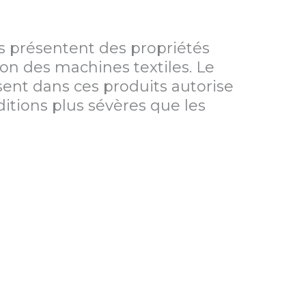
s présentent des propriétés
ion des machines textiles. Le
 cadre
nt dans ces produits autorise
moment
ditions plus sévères que les