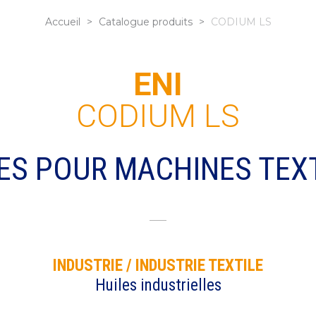
Accueil
>
Catalogue produits
>
CODIUM LS
ENI
CODIUM LS
ES POUR MACHINES TEX
DEMANDE DE FICHE TECHNIQUE
Remplissez ce formulaire pour recevoir le document
INDUSTRIE / INDUSTRIE TEXTILE
Email
Huiles industrielles
*
nom
Société