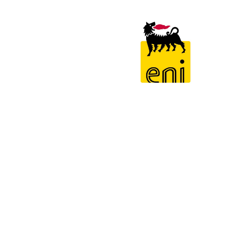
Télé
*
En coc
Cons
de la
trans
en no