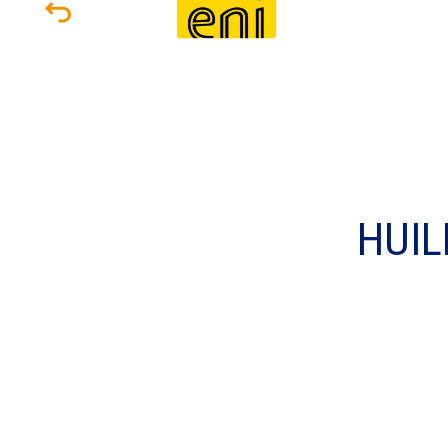
HUIL
Nom
*
Pré