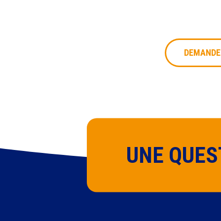
trans
en no
DEMANDER
UNE QUES