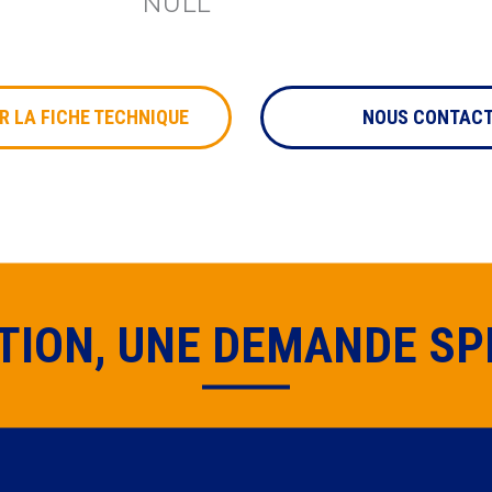
NULL
mettra vos coordonnées à aucun tiers. Vous pouvez vous désinscrire à tout 
us contactant à cette adresse mail contact[at]preciag[dot]com
* Champs obligatoires
 LA FICHE TECHNIQUE
NOUS CONTAC
TION, UNE DEMANDE SPÉ