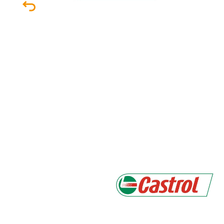
Nom
*
Pré
Télé
*
En coc
Cons
de la