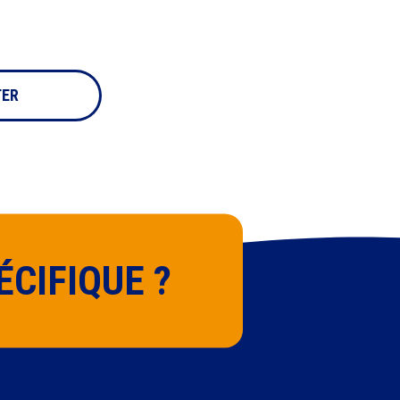
moment
TER
CIFIQUE ?