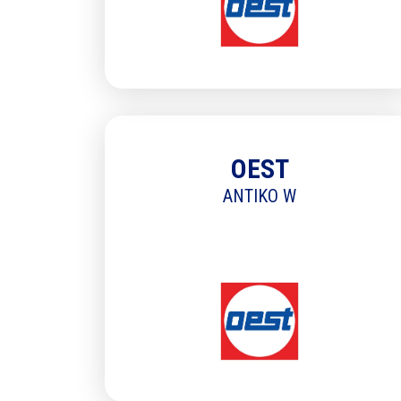
Cons
de la
trans
en no
OEST
ANTIKO W