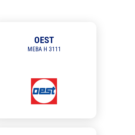
LICATION
MA
OE
OEST
MEBA H 3111
OE
TY
Aj