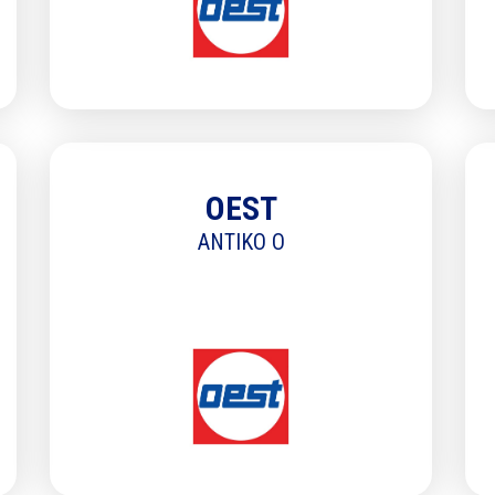
entement
 relation commerciale qui découle de cette demande d’information. Preciag ne
mettra vos coordonnées à aucun tiers. Vous pouvez vous désinscrire à tout 
us contactant à cette adresse mail contact[at]preciag[dot]com
* Champs obligatoires
OEST
ANTIKO O