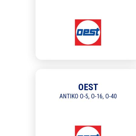
Nom
OEST
*
ANTIKO O-5, O-16, O-40
Pré
Télé
*
En coc