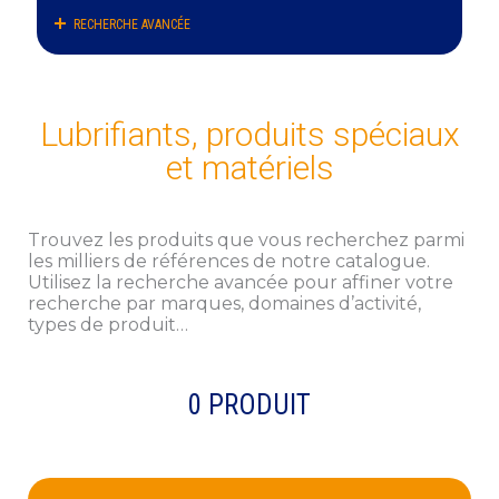
RECHERCHE AVANCÉE
DEMANDE DE FICHE TECHNIQUE
Remplissez ce formulaire pour recevoir le
document
Lubrifiants, produits spéciaux
Nom
*
et matériels
Prénom
Trouvez les produits que vous recherchez parmi
les milliers de références de notre catalogue.
Téléphone
Utilisez la recherche avancée pour affiner votre
*
recherche par marques, domaines d’activité,
types de produit…
Email
*
Société
0
PRODUIT
En cochant cette case, j'accepte que Preciag utilise mes
Consentement
données personnelles dans le cadre de la relation